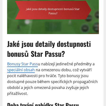
Jaké jsou detaily dostupnosti
bonusů Star Passu?
Bonusy Star Pass
u nabízejí jedinečné předměty a
speciální obsah
na omezenou dobu, což vytváří
pocit naléhavosti pro hráče. Tyto bonusy jsou
dostupné pouze během specifických propagačních
období a jejich omezená povaha zvyšuje jejich
přitažlivost.
Doba trvání nabídky Star Passu