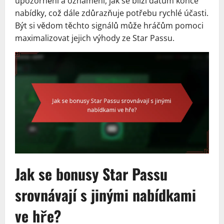
upozornění a oznámení, jak se blíží datum konce
nabídky, což dále zdůrazňuje potřebu rychlé účasti.
Být si vědom těchto signálů může hráčům pomoci
maximalizovat jejich výhody ze Star Passu.
Jak se bonusy Star Passu
srovnávají s jinými nabídkami
ve hře?