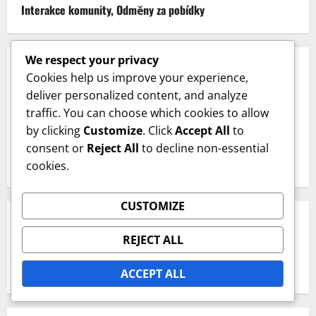
Interakce komunity, Odměny za pobídky
We respect your privacy
KATEGORIE
Cookies help us improve your experience,
deliver personalized content, and analyze
Bonusy Star Pass v EA SPORTS FC Mobile
traffic. You can choose which cookies to allow
by clicking
Customize
. Click
Accept All
to
Ceny v obchodě s tokeny událostí v EA SPORTS FC Mobile
consent or
Reject All
to decline non-essential
Uplatnit kódy v EA SPORTS FC Mobile
cookies.
CUSTOMIZE
HLEDAT
REJECT ALL
Search
ACCEPT ALL
for: