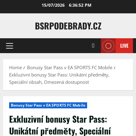
Skip
15/07/2026
6:36:53 PM
to
content
BSRPODEBRADY.CZ
LIVE
Primary
Menu
Home
Bonusy Star Pass v EA SPORTS FC Mobile
Exkluzivní bonusy Star Pass: Unikátní předměty,
Speciální obsah, Omezená dostupnost
Bonusy Star Pass v EA SPORTS FC Mobile
Exkluzivní bonusy Star Pass:
Unikátní předměty, Speciální