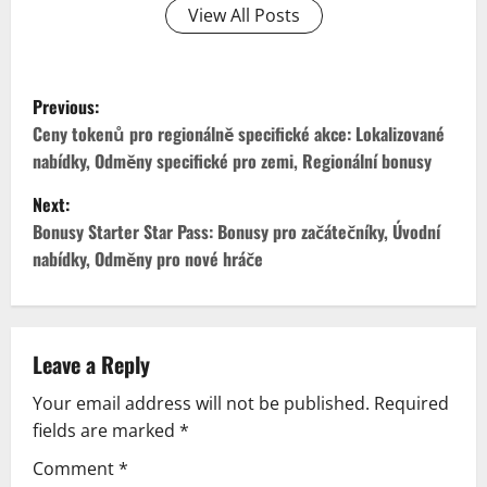
View All Posts
P
Previous:
o
Ceny tokenů pro regionálně specifické akce: Lokalizované
nabídky, Odměny specifické pro zemi, Regionální bonusy
s
Next:
t
Bonusy Starter Star Pass: Bonusy pro začátečníky, Úvodní
nabídky, Odměny pro nové hráče
n
a
v
Leave a Reply
Your email address will not be published.
Required
i
fields are marked
*
g
Comment
*