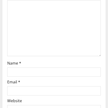
a
t
i
o
n
Name
*
Email
*
Website