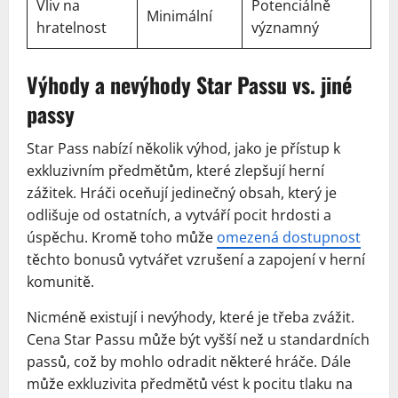
Vliv na
Potenciálně
Minimální
hratelnost
významný
Výhody a nevýhody Star Passu vs. jiné
passy
Star Pass nabízí několik výhod, jako je přístup k
exkluzivním předmětům, které zlepšují herní
zážitek. Hráči oceňují jedinečný obsah, který je
odlišuje od ostatních, a vytváří pocit hrdosti a
úspěchu. Kromě toho může
omezená dostupnost
těchto bonusů vytvářet vzrušení a zapojení v herní
komunitě.
Nicméně existují i nevýhody, které je třeba zvážit.
Cena Star Passu může být vyšší než u standardních
passů, což by mohlo odradit některé hráče. Dále
může exkluzivita předmětů vést k pocitu tlaku na