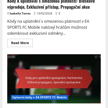
Kódy k uplatnění s omezenou platností: Bleskové
výprodeje, Exkluzivní přístup, Propagační akce
Isabella Torres
16/02/2026
0
Kódy na uplatnění s omezenou platností v EA
SPORTS FC Mobile nabízejí hráčům možnost
odemknout exkluzivní odměny...
Read
Read More
more
about
Kódy
k
uplatnění
s
omezenou
platností:
Bleskové
výprodeje,
Exkluzivní
přístup,
Propagační
akce
Uplatnit kódy v EA SPORTS FC Mobile