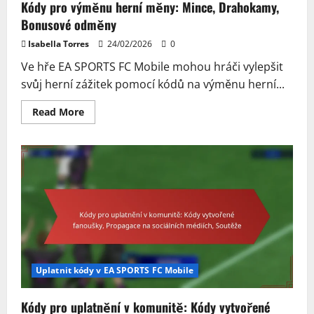
Kódy pro výměnu herní měny: Mince, Drahokamy,
Bonusové odměny
Isabella Torres
24/02/2026
0
Ve hře EA SPORTS FC Mobile mohou hráči vylepšit
svůj herní zážitek pomocí kódů na výměnu herní...
Read
Read More
more
about
Kódy
pro
výměnu
herní
měny:
Mince,
Drahokamy,
Bonusové
odměny
Uplatnit kódy v EA SPORTS FC Mobile
Kódy pro uplatnění v komunitě: Kódy vytvořené