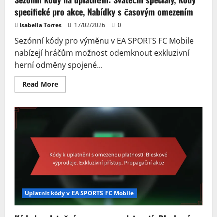
specifické pro akce, Nabídky s časovým omezením
Isabella Torres
17/02/2026
0
Sezónní kódy pro výměnu v EA SPORTS FC Mobile
nabízejí hráčům možnost odemknout exkluzivní
herní odměny spojené...
Read
Read More
more
about
Sezónní
kódy
na
uplatnění:
Sváteční
speciály,
Kódy
specifické
pro
akce,
Nabídky
s
časovým
omezením
Uplatnit kódy v EA SPORTS FC Mobile