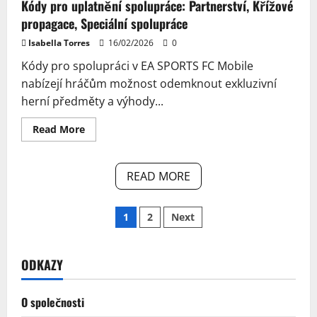
Kódy pro uplatnění spolupráce: Partnerství, Křížové
propagace, Speciální spolupráce
Isabella Torres
16/02/2026
0
Kódy pro spolupráci v EA SPORTS FC Mobile
nabízejí hráčům možnost odemknout exkluzivní
herní předměty a výhody...
Read
Read More
more
about
Kódy
pro
READ MORE
uplatnění
spolupráce:
Partnerství,
Křížové
Posts
1
2
Next
propagace,
Speciální
spolupráce
pagination
ODKAZY
O společnosti