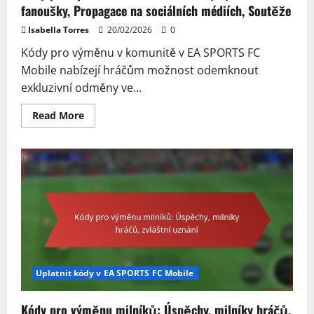
fanoušky, Propagace na sociálních médiích, Soutěže
Isabella Torres
20/02/2026
0
Kódy pro výměnu v komunitě v EA SPORTS FC
Mobile nabízejí hráčům možnost odemknout
exkluzivní odměny ve...
Read
Read More
more
about
Kódy
pro
uplatnění
v
komunitě:
Kódy
vytvořené
fanoušky,
Propagace
na
sociálních
médiích,
Soutěže
Uplatnit kódy v EA SPORTS FC Mobile
Kódy pro výměnu milníků: Úspěchy, milníky hráčů,