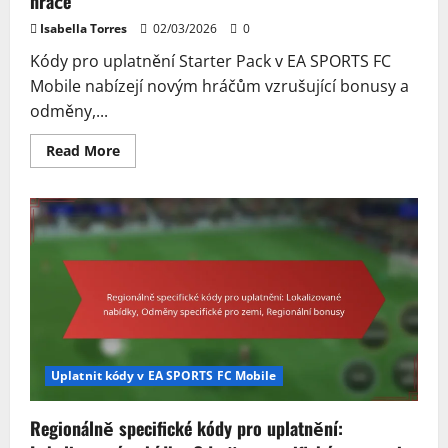
hráče
Isabella Torres
02/03/2026
0
Kódy pro uplatnění Starter Pack v EA SPORTS FC
Mobile nabízejí novým hráčům vzrušující bonusy a
odměny,...
Read
Read More
more
about
Kódy
pro
uplatnění
startovacího
balíčku:
Bonusy
pro
začátečníky,
Úvodní
nabídky,
Odměny
pro
nové
hráče
Uplatnit kódy v EA SPORTS FC Mobile
Regionálně specifické kódy pro uplatnění: