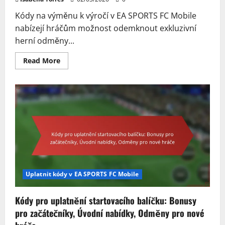
Kódy na výměnu k výročí v EA SPORTS FC Mobile
nabízejí hráčům možnost odemknout exkluzivní
herní odměny...
Read
Read More
more
about
Kódy
pro
výměnu
k
výročí:
Oslavné
předměty,
Pamětní
balíčky,
Obsah
v
limitované
edici
Uplatnit kódy v EA SPORTS FC Mobile
Kódy pro uplatnění startovacího balíčku: Bonusy
pro začátečníky, Úvodní nabídky, Odměny pro nové