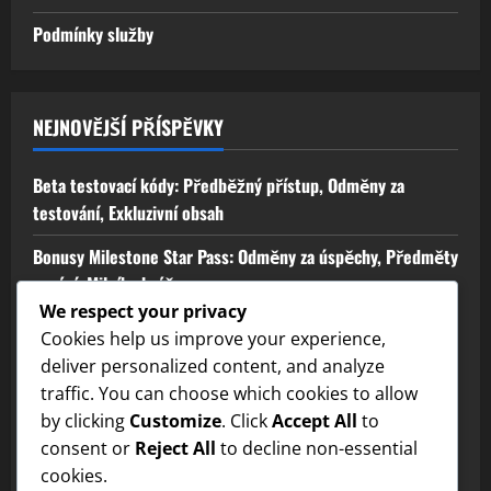
Podmínky služby
NEJNOVĚJŠÍ PŘÍSPĚVKY
Beta testovací kódy: Předběžný přístup, Odměny za
testování, Exkluzivní obsah
Bonusy Milestone Star Pass: Odměny za úspěchy, Předměty
uznání, Milníky hráče
We respect your privacy
Ceny za tokeny startovací akce: Bonusy pro začátečníky,
Cookies help us improve your experience,
Úvodní nabídky, Odměny pro nové hráče
deliver personalized content, and analyze
traffic. You can choose which cookies to allow
Ocenění za tokeny zpětné vazby: Návrhy hráčů, Příspěvky
by clicking
Customize
. Click
Accept All
to
komunity, Úpravy odměn
consent or
Reject All
to decline non-essential
Ceny tokenů za událost zpětné vazby: Zapojení hráčů,
cookies.