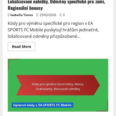
Lokalizované nabídky, Odměny specifické pro zemi,
Regionální bonusy
Isabella Torres
25/02/2026
0
Kódy pro výměnu specifické pro region v EA
SPORTS FC Mobile poskytují hráčům jedinečné,
lokalizované odměny přizpůsobené...
Read
Read More
more
about
Regionálně
specifické
kódy
pro
uplatnění:
Lokalizované
nabídky,
Odměny
specifické
pro
zemi,
Regionální
bonusy
Uplatnit kódy v EA SPORTS FC Mobile