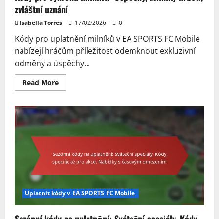
zvláštní uznání
Isabella Torres
17/02/2026
0
Kódy pro uplatnění milníků v EA SPORTS FC Mobile
nabízejí hráčům příležitost odemknout exkluzivní
odměny a úspěchy...
Read
Read More
more
about
Kódy
pro
výměnu
milníků:
Úspěchy,
milníky
hráčů,
zvláštní
uznání
Uplatnit kódy v EA SPORTS FC Mobile
Sezónní kódy na uplatnění: Sváteční speciály, Kódy