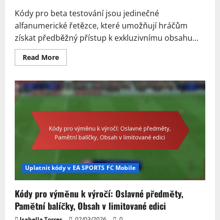
Kódy pro beta testování jsou jedinečné
alfanumerické řetězce, které umožňují hráčům
získat předběžný přístup k exkluzivnímu obsahu...
Read
Read More
more
about
Beta
testovací
kódy:
Předběžný
přístup,
Odměny
za
testování,
Exkluzivní
obsah
Uplatnit kódy v EA SPORTS FC Mobile
Kódy pro výměnu k výročí: Oslavné předměty,
Pamětní balíčky, Obsah v limitované edici
Isabella Torres
02/03/2026
0