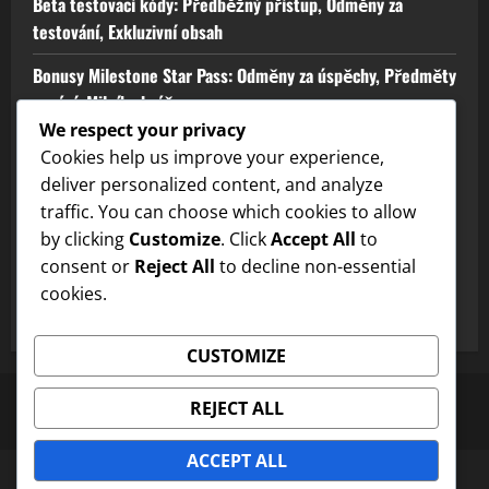
Beta testovací kódy: Předběžný přístup, Odměny za
testování, Exkluzivní obsah
Bonusy Milestone Star Pass: Odměny za úspěchy, Předměty
uznání, Milníky hráče
We respect your privacy
Ceny za tokeny startovací akce: Bonusy pro začátečníky,
Cookies help us improve your experience,
Úvodní nabídky, Odměny pro nové hráče
deliver personalized content, and analyze
traffic. You can choose which cookies to allow
Ocenění za tokeny zpětné vazby: Návrhy hráčů, Příspěvky
by clicking
Customize
. Click
Accept All
to
komunity, Úpravy odměn
consent or
Reject All
to decline non-essential
Ceny tokenů za událost zpětné vazby: Zapojení hráčů,
cookies.
Interakce komunity, Odměny za pobídky
CUSTOMIZE
Obraťte se na nás
Cookies a sledování
REJECT ALL
O společnosti
Vaše soukromí
Podmínky služby
ACCEPT ALL
Copyright © All rights reserved.
|
MoreNews
by AF