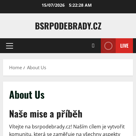
Skip
15/07/2026
5:22:29 AM
to
content
BSRPODEBRADY.CZ
LIVE
Primary
Menu
Home
About Us
About Us
Naše mise a příběh
Vítejte na bsrpodebrady.cz! Naším cílem je vytvořit
komunitu, která se zaměřuje na všechny aspekty